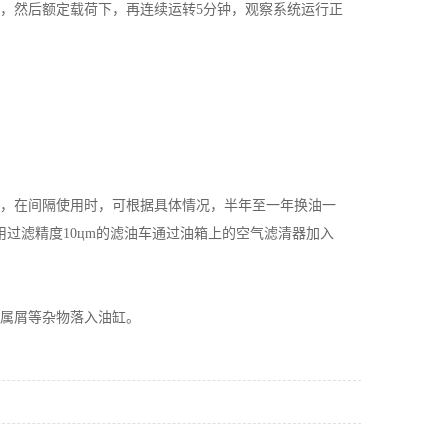
右，然后额定载荷下，再连续运转5分钟，观察系统运行正
油，在间隔使用时，可根据具体情况，半年至一年换油一
过滤精度10цm的滤油车通过油箱上的空气滤清器加入
金属屑等杂物落入油缸。