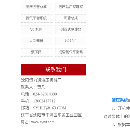
高压胶管总成
液压站厂家哪家
氮气平衡系统
彩管总成
V6I机床
列管式冷却器
大冷却器
油冷3-1
液压阀
成套氮气平衡系
联系我们
沈阳恒力通液压机械厂
联系人：贾凡
电话：024-82814300
液压系统
手机：13002417712
邮箱：SYHLT@163.COM
1、开机
辽宁省沈阳市于洪区东民工业园区
通过泵体上的
网址 : www.syhlt.com
2、根据