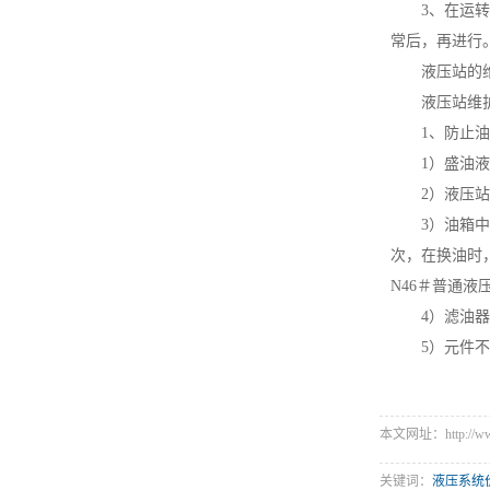
3、在运
常后，再进行
液压站的
液压站维
1、防止
1）盛油
2）液压
3）油箱
次，在换油时
N46＃普通
4）滤油
5）元件
本文网址：http://www.s
关键词：
液压系统