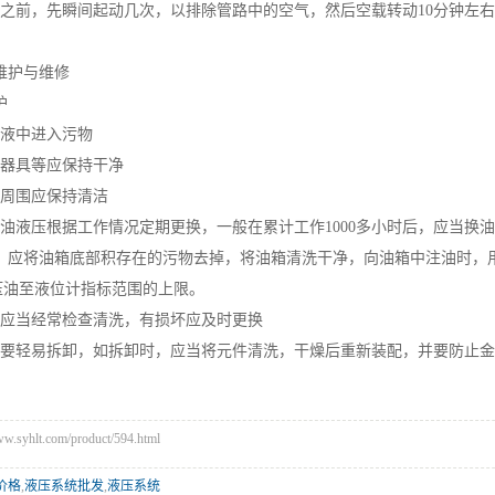
转之前，先瞬间起动几次，以排除管路中的空气，然后空载转动10分钟左
。
维护与维修
护
油液中进入污物
液器具等应保持干净
站周围应保持清洁
中油液压根据工作情况定期更换，一般在累计工作1000多小时后，应当换
，应将油箱底部积存在的污物去掉，将油箱清洗干净，向油箱中注油时，用
液压油至液位计指标范围的上限。
器应当经常检查清洗，有损坏应及时更换
不要轻易拆卸，如拆卸时，应当将元件清洗，干燥后重新装配，并要防止
yhlt.com/product/594.html
价格
,
液压系统批发
,
液压系统