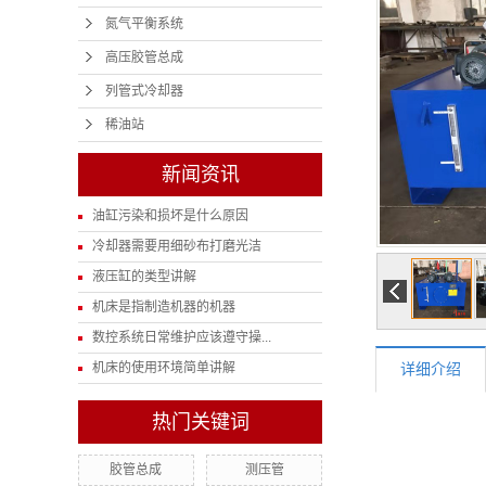
氮气平衡系统
高压胶管总成
列管式冷却器
稀油站
新闻资讯
油缸污染和损坏是什么原因
冷却器需要用细砂布打磨光洁
液压缸的类型讲解
机床是指制造机器的机器
数控系统日常维护应该遵守操...
机床的使用环境简单讲解
详细介绍
热门关键词
胶管总成
测压管